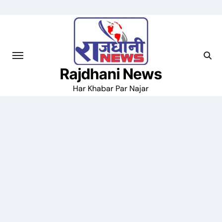
Skip
to
content
Rajdhani News
Har Khabar Par Najar