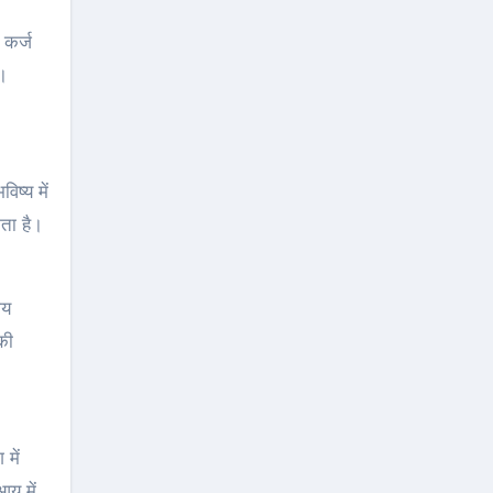
 कर्ज
ं।
ष्य में
कता है।
ाय
की
में
आय में