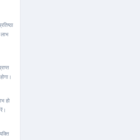
रतिष्ठा
ल लाभ
राप्त
 होगा।
ाभ हो
ें।
यक्ति