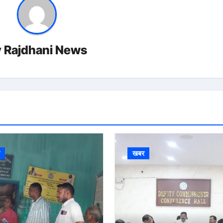
y
Rajdhani News
र
खबर