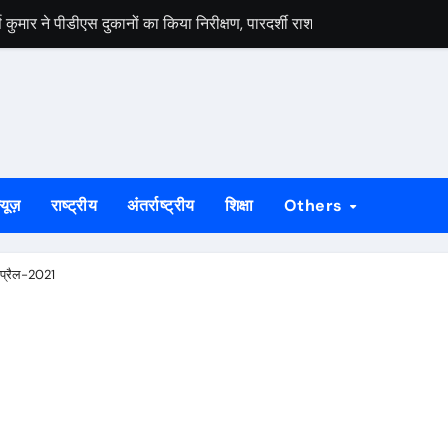
मार ने पीडीएस दुकानों का किया निरीक्षण, पारदर्शी राशन वितरण के दिए निर्देश
स वार्ता, 5 अगस्त से 4 सितंबर तक दर्ज होंगे दावा-आपत्ति
 अभियान को लेकर भाजपा जमशेदपुर महानगर की तैयारियां हुई तेज, 9 अगस्त को साकच
डल मिला यूआईएसएल के वरीय महाप्रबंधक से, ज्ञापन सौंपा कंपनी की टीम क्षेत्र क
बड़कुंवर गागराई ने पंचायत और बूथ संगठन मजबूत करने का किया आह्वान
्यूज़
राष्ट्रीय
अंतर्राष्ट्रीय
शिक्षा
Others
यान की जनजागरण बस को दिखाएंगे हरी झंडी, तैयारियां पूरी
न का मुद्दा, सांसद जोबा माझी ने पूर्ण संचालन की उठाई मांग
प्रैल-2021
रण अभियान की रणनीति तय, शक्ति केंद्र प्रभारियों की हुई नियुक्ति
क दलों के साथ बैठक, दावा-आपत्ति प्रक्रिया में सहयोग की अपील
ं होगा मुख्य आयोजन, गोइलकेरा में तैयारी बैठक संपन्न