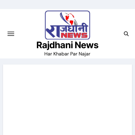
Skip
to
content
Rajdhani News
Har Khabar Par Najar