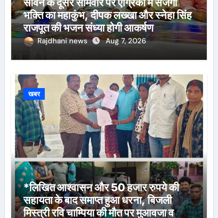
सावन के दूसरे सोमवार पर एग्रिको में सजेगा
भक्ति का महाकुंभ, दीपक लख्खा और स्नेहा सिंह
राजपूत की भजन संध्या होगी आकर्षण
Rajdhani news
Aug 7, 2026
खबर
*लिखित आश्वासन और 50 हजार रुपये की
सहायता के बाद समाप्त हुआ धरना, बिजली
मिस्त्री रवि चाम्पिया की मौत पर मुआवजा व