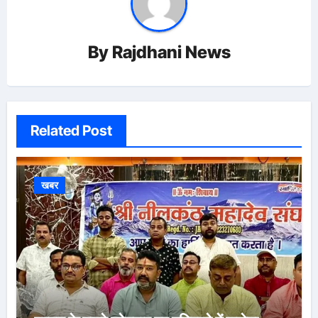
By
Rajdhani News
Related Post
खबर