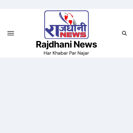
Skip
to
content
Rajdhani News
Har Khabar Par Najar