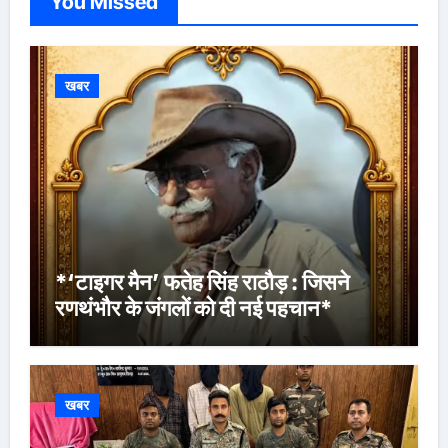
You Missed
खबर
*‘टाइगर मैन’ फतेह सिंह राठौड़ : जिसने
रणथंभौर के जंगलों को दी नई पहचान*
खबर