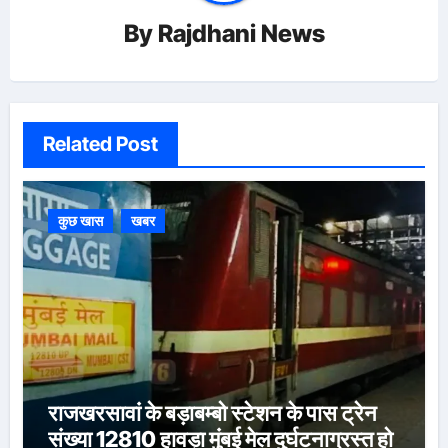
By
Rajdhani News
Related Post
कुछ खास
खबर
राजखरसावां के बड़ाबम्बो स्टेशन के पास ट्रेन
संख्या 12810 हावड़ा मुंबई मेल दुर्घटनाग्रस्त हो