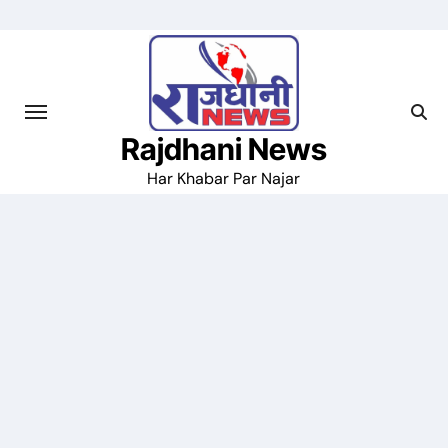
Skip
to
content
Rajdhani News
Har Khabar Par Najar