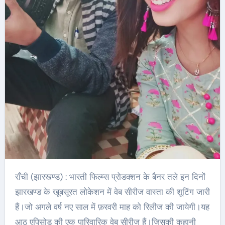
राँची (झारखण्ड) : भारती फिल्म्स प्रोडक्शन के बैनर तले इन दिनों
झारखण्ड के खूबसूरत लोकेशन में वेब सीरीज वास्ता की शूटिंग जारी
हैं।जो अगले वर्ष नए साल में फ़रवरी माह को रिलीज की जायेगी।यह
आठ एपिसोड की एक पारिवारिक वेब सीरीज हैं।जिसकी कहानी