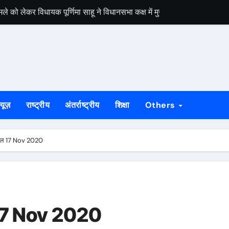
ओं का नाम सूची से कटने की आशंका, 4 सितंबर तक दावा-आपत्ति का मौका
 सोनारी के शिवभक्तों को मिला पहचान पत्र
रीक्षण और संगठन मजबूती पर दिया गया जोर, पूर्व मंत्री ने दी दिशा निर्देश
शिबू सोरेन की पुण्यतिथि कार्यक्रम की होगी समीक्षा
पर उठे सवाल, घटिया गुणवत्ता और अनियमितता के लगे आरोप
्यूज़
राष्ट्रीय
अंतर्राष्ट्रीय
शिक्षा
Others
ेस ने मुख्यमंत्री से की हस्तक्षेप की मांग
वक गिरफ्तार, तीन बकरियां बरामद
फल 17 Nov 2020
ार्य तकनीकी मानकों के अनुरूप: 15 अगस्त तक पूरा करने का लक्ष्य
 17 Nov 2020