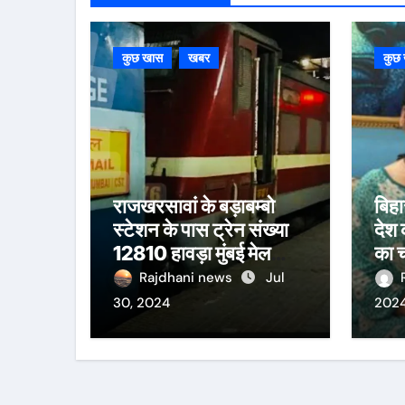
कुछ खास
खबर
कुछ
राजखरसावां के बड़ाबम्बो
बिहा
स्टेशन के पास ट्रेन संख्या
देश 
12810 हावड़ा मुंबई मेल
का 
दुर्घटनाग्रस्त हो गयी, दस से
Rajdhani news
Jul
ज़्यादा यात्रियों के घायल होने
30, 2024
202
की खबर।सरायकेला के
वरीय पदाधिकारी घटनास्थल
पर पहुँचे।