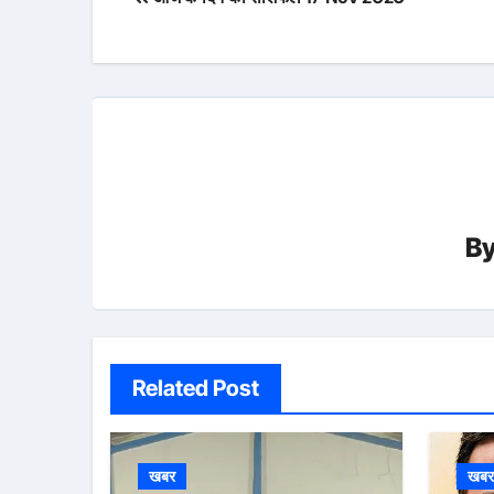
navigation
B
Related Post
खबर
खब