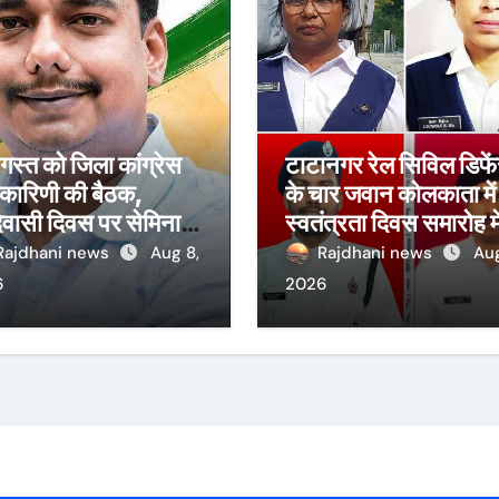
स्त को जिला कांग्रेस
टाटानगर रेल सिविल डिफे
यकारिणी की बैठक,
के चार जवान कोलकाता में
वासी दिवस पर सेमिनार
स्वतंत्रता दिवस समारोह मे
 आयोजन
लेंगे हिस्सा
Rajdhani news
Aug 8,
Rajdhani news
Aug
6
2026