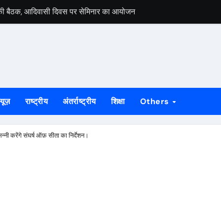
ी की बैठक, आदिवासी दिवस पर सेमिनार का आयोजन
लकाता में स्वतंत्रता दिवस समारोह में लेंगे हिस्सा
शुरू कराने की मांग पर राज्यपाल सचिवालय ने मुख्य सचिव को लिखा पत्र
मंत सोरेन, विकास में बाधा डालने वालों को जनता देगी जवाब
े से सात वर्षीय बच्ची की मौत, दो घायल
्यूज़
राष्ट्रीय
अंतर्राष्ट्रीय
शिक्षा
Others
जनों ने झोलाछाप डॉक्टर पर लगाया लापरवाही का आरोप
, महत्वपूर्ण है : भीष्म साहनी जन्मदिवस पर विशेष : प्रतिबद्धता, मानवीय सरोकार औ
न्नी करेंगे संघर्ष ऑफ़ सीता का निर्देशन।
 बाइक चोर गिरफ्तार, निशानदेही पर दूसरी चोरी की मोटरसाइकिल बरामद
हराव की मांग, रेल मंत्री से मिले सांसद विद्युत वरण महतो
ी समीक्षा, निर्मल महतो को दी श्रद्धांजलि