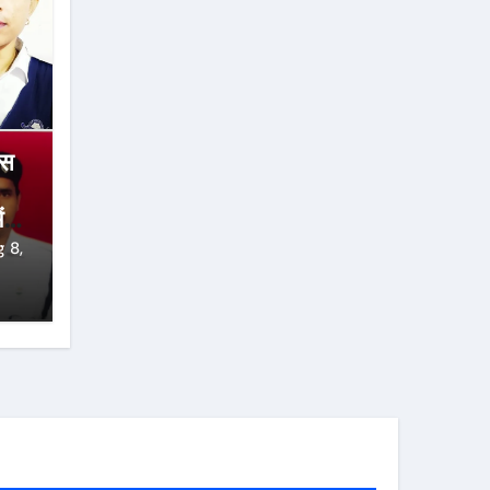
ंस
ं
 8,