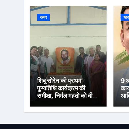
खबर
खब
शिबू सोरेन की प्रथम
9 अ
पुण्यतिथि कार्यक्रम की
कार
समीक्षा, निर्मल महतो को दी
आदि
श्रद्धांजलि
का