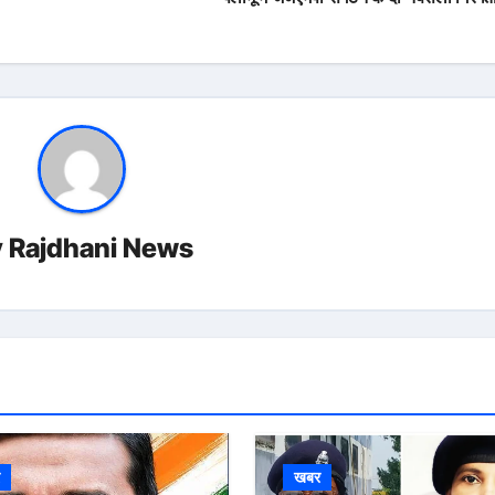
y
Rajdhani News
र
खबर