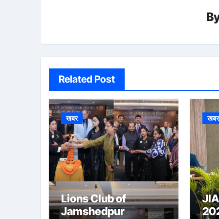
B
Related Post
खबर
खब
Lions Club of
JI
Jamshedpur
2026