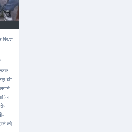
ी
सरकार
 कहा की
लगाने
वाजिब
रोप
ों-
ेखने को