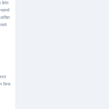
 हेमंत
महापर्व
कर आखिर
फैसले
करार
लन किया