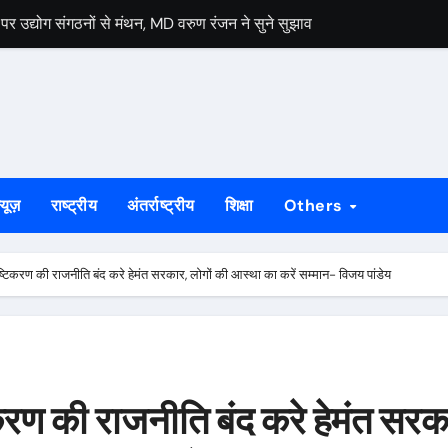
द्योग संगठनों से मंथन, MD वरुण रंजन ने सुने सुझाव
 प्रह्लाद महतो की मौत, आक्रोशित परिजनों ने मनोहरपुर-राउरकेला मार्ग किया जाम
रावण, रवींद्रनाथ ठाकुर को दी भावभीनी श्रद्धांजलि कैनवास की छात्राओं ने रवींद
बनाने का संकल्प, आजसू युवा अधिवेशन के समापन पर सुदेश महतो ने सरकार को घे
हानगर की सभी तैयारियां हुई पूरी, रविवार को साकची नेताजी सुभाष मैदान से निकले
्यूज़
राष्ट्रीय
अंतर्राष्ट्रीय
शिक्षा
Others
र विधिक जागरूकता कार्यक्रम
िवासी दिवस, 25 हजार से अधिक लोगों के जुटने की संभावना
तुष्टिकरण की राजनीति बंद करे हेमंत सरकार, लोगों की आस्था का करें सम्मान- विजय पांडेय
िवस पर आदिवासी संस्कृति और परंपरा पर चर्चा
ुमो का सरकार पर हमला, नितिश कुशवाहा ने कहा- युवाओं के भविष्य से खिलवाड़ बर्दा
 का 4th Installation Ceremony संपन्न, Lion Anshul Ringasia ने सं
टिकरण की राजनीति बंद करे हेमंत सरक