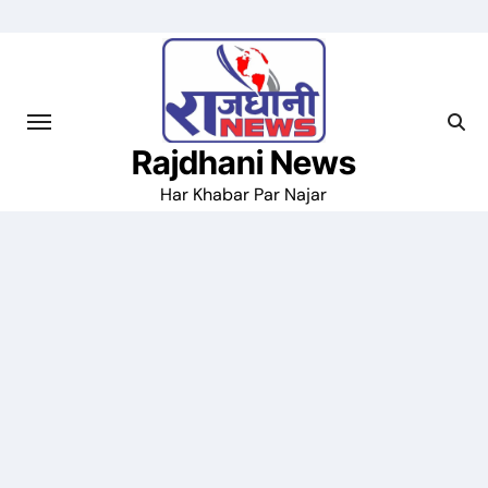
Skip
to
content
Rajdhani News
Har Khabar Par Najar