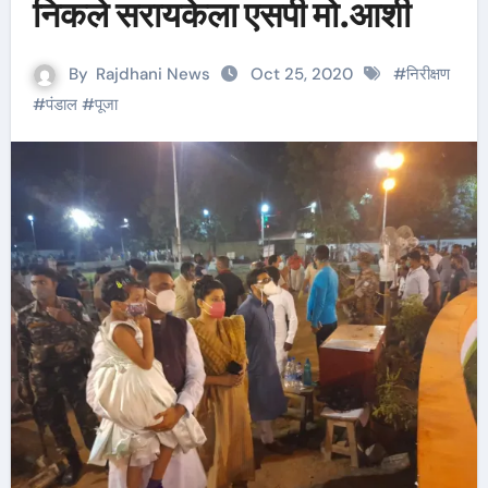
निकले सरायकेला एसपी मो.आर्शी
By
Rajdhani News
Oct 25, 2020
#
निरीक्षण
#
पंडाल
#
पूजा