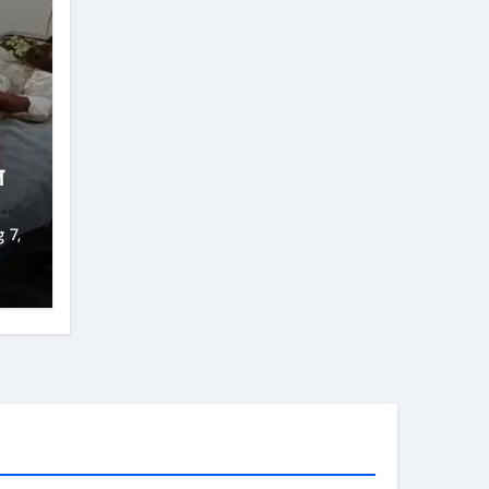
ल
त
 7,