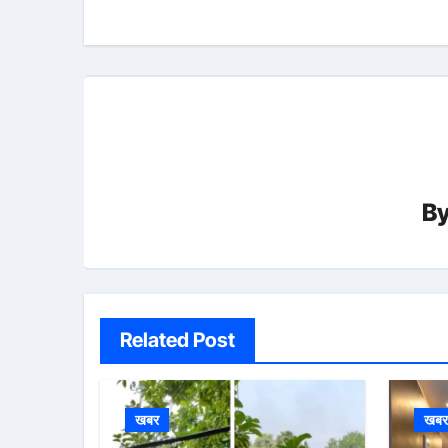
navigation
B
Related Post
खबर
खब