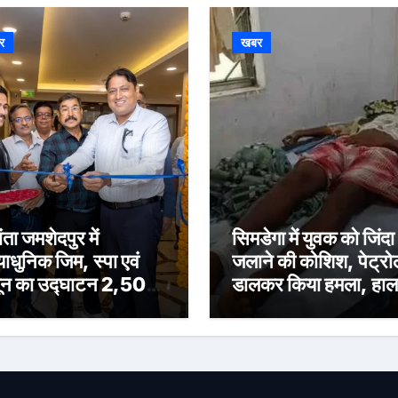
र
खबर
ंता जमशेदपुर में
सिमडेगा में युवक को जिंदा
याधुनिक जिम, स्पा एवं
जलाने की कोशिश, पेट्रो
ून का उद्घाटन 2,500
डालकर किया हमला, हा
गफुट के आधुनिक जिम,
गंभीर
, सैलून एवं स्टीम रूम के
 शहर को मिली
्वस्तरीय वेलनेस सुविधा