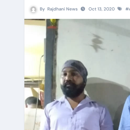
By
Rajdhani News
Oct 13, 2020
#