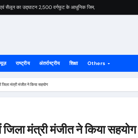
शिश, पेट्रोल डालकर किया हमला, हालत गंभीर
त में मिला व्यक्ति का शव, बैठी अवस्था में मिलने से बढ़ी रहस्य की गुत्थी
 सहित चालक व उपचालक पुलिस की हिरासत में
दी और कीमती सामान ले उड़े चोर, दूसरी बार निशाना बना वही घर
ा शव मिलने से सनसनी, पुलिस जांच में जुटी
्यूज़
राष्ट्रीय
अंतर्राष्ट्रीय
शिक्षा
Others
ा चांदी के सिक्कों से भरा गगरा, गांव में उमड़ी भीड़
िकला श्रद्धालुओं का जत्था, देवघर के लिए हुए रवाना
ें जिला मंत्री मंजीत ने किया सहयोग
, ऑल्टो बाबा की मौत, गड्ढे से बचने के प्रयास में ट्रक ने खड़ी कार को मारी टक
 परिवहन जारी, सोनुवा पुलिस ने आठ ओवरलोड ट्रैक्टर किए जब्त
ं जिला मंत्री मंजीत ने किया सहयोग