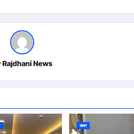
y
Rajdhani News
र
खबर