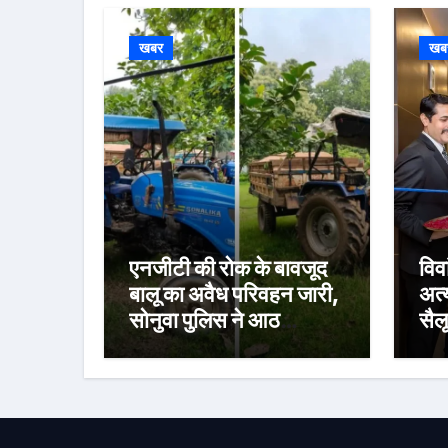
खबर
खब
एनजीटी की रोक के बावजूद
विवा
बालू का अवैध परिवहन जारी,
अत्
सोनुवा पुलिस ने आठ
सैल
ओवरलोड ट्रैक्टर किए जब्त
वर्
स्पा
साथ
विश