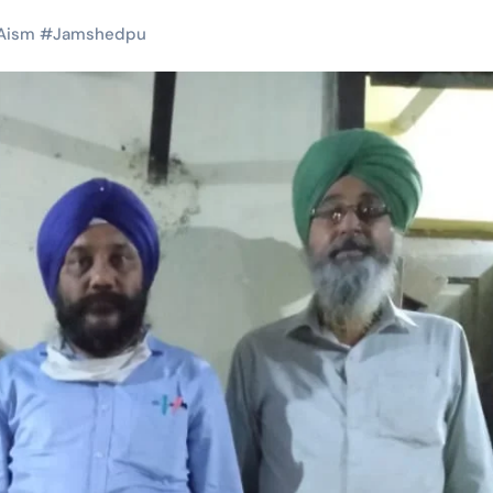
Aism
#
Jamshedpu