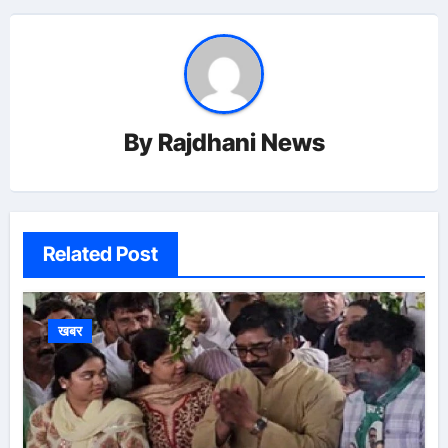
By
Rajdhani News
Related Post
खबर