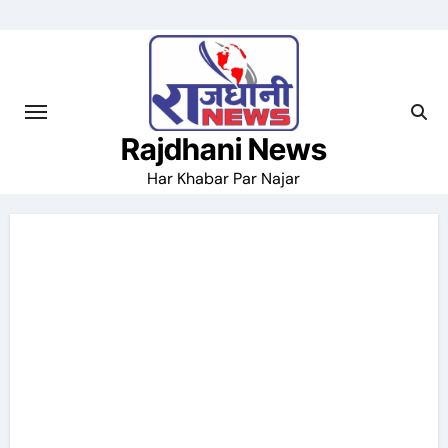
Skip
to
content
Rajdhani News
Har Khabar Par Najar