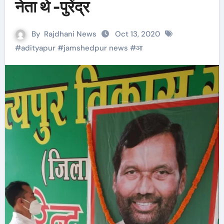
नेता थे -पुरेंद्र
By
Rajdhani News
Oct 13, 2020
#
adityapur
#
jamshedpur news
#
आ