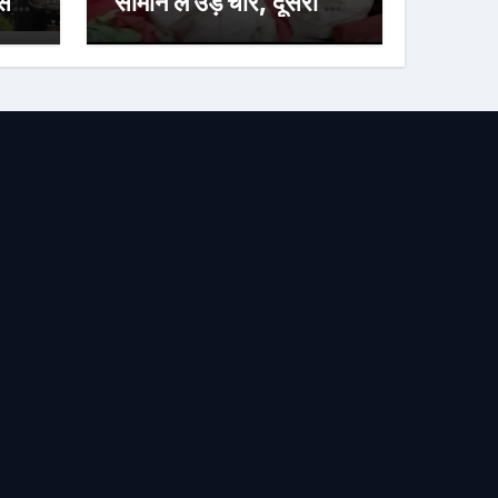
ासत
सामान ले उड़े चोर, दूसरी बार
निशाना बना वही घर