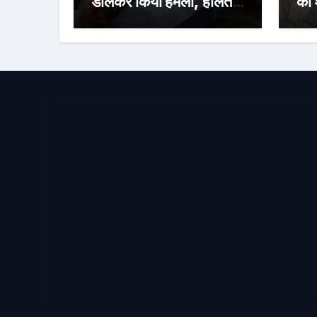
डालकर किया हमला, हालत
का 
गंभीर
से ब