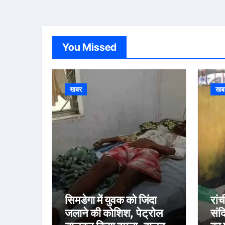
You Missed
खबर
खब
सिमडेगा में युवक को जिंदा
रांच
जलाने की कोशिश, पेट्रोल
संदि