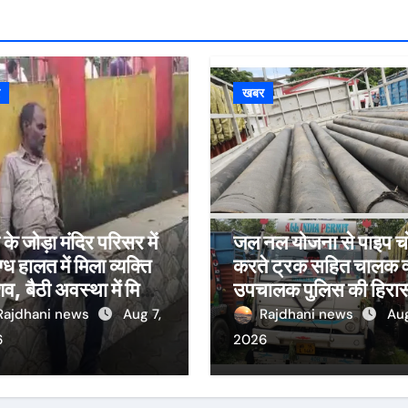
र
खबर
ी के जोड़ा मंदिर परिसर में
जल नल योजना से पाइप च
ग्ध हालत में मिला व्यक्ति
करते ट्रक सहित चालक 
व, बैठी अवस्था में मिलने
उपचालक पुलिस की हिरा
ढ़ी रहस्य की गुत्थी
में
Rajdhani news
Aug 7,
Rajdhani news
Aug
6
2026