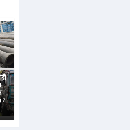
ोरी
व
सत
 7,