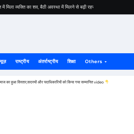
त में मिला व्यक्ति का शव, बैठी अवस्था में मिलने से बढ़ी रहस्य की गुत्थी
 सहित चालक व उपचालक पुलिस की हिरासत में
दी और कीमती सामान ले उड़े चोर, दूसरी बार निशाना बना वही घर
ा शव मिलने से सनसनी, पुलिस जांच में जुटी
ा चांदी के सिक्कों से भरा गगरा, गांव में उमड़ी भीड़
्यूज़
राष्ट्रीय
अंतर्राष्ट्रीय
शिक्षा
Others
िकला श्रद्धालुओं का जत्था, देवघर के लिए हुए रवाना
, ऑल्टो बाबा की मौत, गड्ढे से बचने के प्रयास में ट्रक ने खड़ी कार को मारी टक
समाज का हुआ विस्तार,सदस्यों और पदाधिकारियों को किया गया सम्मानित video
और बाली की झपटमारी, विरोध पर गला दबाने का प्रयास**
ं होगा मुख्य आयोजन, गोइलकेरा में तैयारी बैठक संपन्न
शिश, पेट्रोल डालकर किया हमला, हालत गंभीर