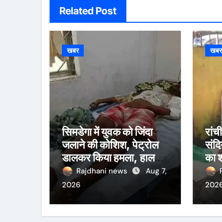
Related Post
खबर
खब
सिमडेगा में युवक को जिंदा
रांच
जलाने की कोशिश, पेट्रोल
संदि
डालकर किया हमला, हालत
का श
गंभीर
से ब
Rajdhani news
Aug 7,
2026
202