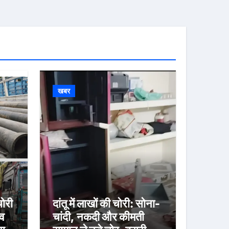
खबर
ोरी
दांतू में लाखों की चोरी: सोना-
व
चांदी, नकदी और कीमती