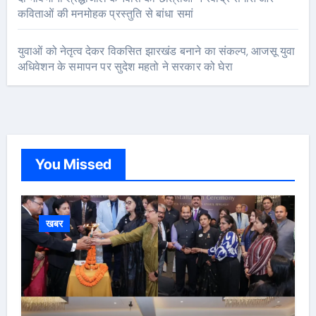
कविताओं की मनमोहक प्रस्तुति से बांधा समां
युवाओं को नेतृत्व देकर विकसित झारखंड बनाने का संकल्प, आजसू युवा
अधिवेशन के समापन पर सुदेश महतो ने सरकार को घेरा
You Missed
खबर