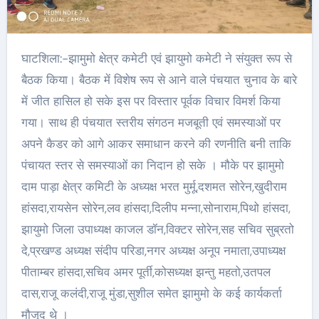
घाटशिला:-झामुमो क्षेत्र कमेटी एवं झायुमो कमेटी ने संयुक्त रूप से
बैठक किया। बैठक में विशेष रूप से आने वाले पंचयात चुनाव के बारे
में जीत हासिल हो सके इस पर विस्तार पूर्वक विचार विमर्श किया
गया। साथ ही पंचयात स्तरीय संगठन मजबूती एवं समस्याओं पर
अपने कैडर को आगे आकर समाधान करने की रणनीति बनी ताकि
पंचायत स्तर से समस्याओं का निदान हो सके । मौके पर झामुमो
दाम पाड़ा क्षेत्र कमिटी के अध्यक्ष भरत मुर्मू,दशमत सोरेन,खुदीराम
हांसदा,रायसेन सोरेन,लव हांसदा,दिलीप मन्ना,सोनाराम,पिथो हांसदा,
झायुमो जिला उपाध्यक्ष काजल डॉन,विक्टर सोरेन,सह सचिव सुब्रतो
दे,प्रखण्ड अध्यक्ष संदीप परिडा,नगर अध्यक्ष अनूप नमाता,उपाध्यक्ष
पीताम्बर हांसदा,सचिव अमर पूर्ती,कोसध्यक्ष झन्तु महतो,उतपल
दास,राजू कलंदी,राजू मुंडा,सुशील समेत झामुमो के कई कार्यकर्ता
मौजूद थे ।