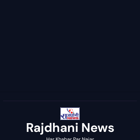
Rajdhani News
Har Khabar Par Najar