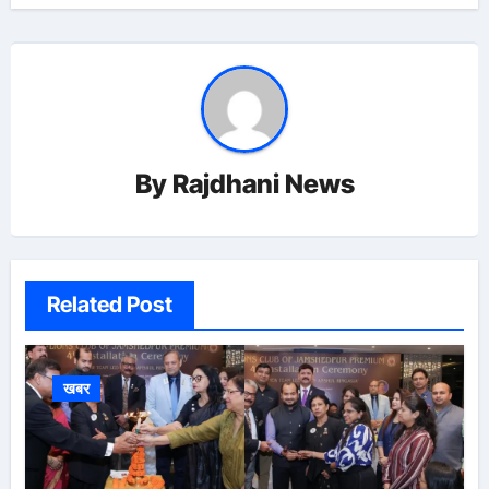
By
Rajdhani News
Related Post
खबर