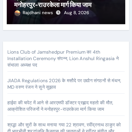
मनोहरपुर-राउरकेला मार्ग किया जाम
Rajdhani news
Aug 8, 2026
Lions Club of Jamshedpur Premium का 4th
Installation Ceremony संपन्न, Lion Anshul Ringasia ने
संभाला अध्यक्ष पद
JIADA Regulations 2026 के मसौदे पर उद्योग संगठनों से मंथन,
MD वरुण रंजन ने सुने सुझाव
हाईवा की चपेट में आने से आरएमपी डॉक्टर प्रह्लाद महतो की मौत,
आक्रोशित परिजनों ने मनोहरपुर-राउरकेला मार्ग किया जाम
श्रद्धा और सुरों के साथ मनाया गया 22 श्रावण, रवींद्रनाथ ठाकुर को
दी भावभीनी श्रद्धांजलि कैनवास की छात्राओं ने रवींद्र संगीत और