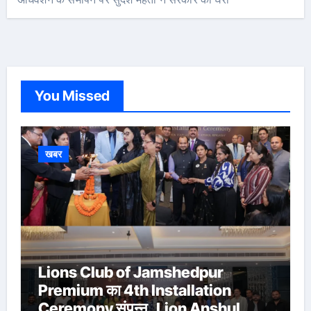
You Missed
खबर
Lions Club of Jamshedpur
Premium का 4th Installation
Ceremony संपन्न, Lion Anshul