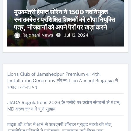
मुख्यमंत्री हेमन्त सोरेन ने 1500 नवनियुक्त
स्नातकोत्तर प्रशिक्षित शिक्षकों को सौंपा नियुक्ति
पत्र, नौजवानों को अपने पैरों पर खड़ा करने का
दोहराया संकल्प
Rajdhani News
Jul 12, 2024
Lions Club of Jamshedpur Premium का 4th
Installation Ceremony संपन्न, Lion Anshul Ringasia ने
संभाला अध्यक्ष पद
JIADA Regulations 2026 के मसौदे पर उद्योग संगठनों से मंथन,
MD वरुण रंजन ने सुने सुझाव
हाईवा की चपेट में आने से आरएमपी डॉक्टर प्रह्लाद महतो की मौत,
आक्रोशित परिजनों ने मनोहरपुर-राउरकेला मार्ग किया जाम