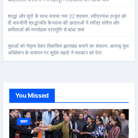
श्रद्धा और सुरों के साथ मनाया गया 22 श्रावण, रवींद्रनाथ ठाकुर को
दी भावभीनी श्रद्धांजलि कैनवास की छात्राओं ने रवींद्र संगीत और
कविताओं की मनमोहक प्रस्तुति से बांधा समां
युवाओं को नेतृत्व देकर विकसित झारखंड बनाने का संकल्प, आजसू युवा
अधिवेशन के समापन पर सुदेश महतो ने सरकार को घेरा
You Missed
खबर