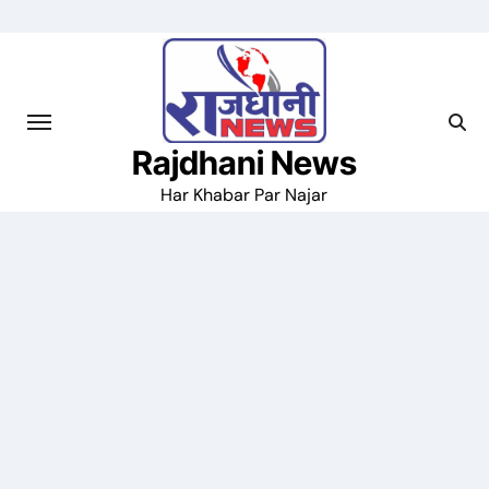
Skip
to
content
Rajdhani News
Har Khabar Par Najar