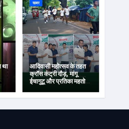
खबर
ा था
आदिवासी महोत्सव के तहत
क्रॉस कंट्री दौड़, मांगू
ईचागुटू और प्रतिका महतो
रहे प्रथम