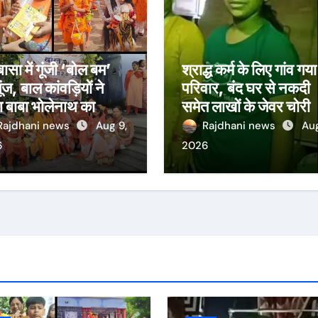
ासा में गूंजी ‘बोल बम’
श्राद्ध कर्म के लिए गांव गय
ूंज, बाल कांवड़ियों ने
परिवार, बंद घर से नकदी
 बाबा भोलेनाथ का
समेत लाखों के जेवर चोरी
भिषेक
Rajdhani news
Aug 9,
Rajdhani news
Aug
6
2026