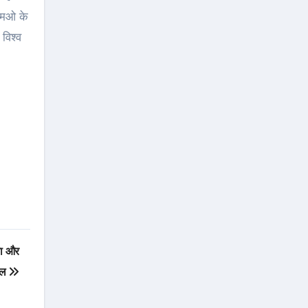
ीएमओ के
 विश्व
ना और
ाल