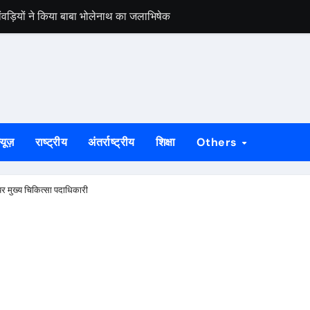
कांवड़ियों ने किया बाबा भोलेनाथ का जलाभिषेक
बंद घर से नकदी समेत लाखों के जेवर चोरी
़, मांगू ईचागुटू और प्रतिका महतो रहे प्रथम
ाह से मना विश्व आदिवासी दिवस
मेरठ से बरामद, गुवा पुलिस ने सकुशल लौटाया
्यूज़
राष्ट्रीय
अंतर्राष्ट्रीय
शिक्षा
Others
को दिलाई जूनियर पुरुष राष्ट्रीय हॉकी चैंपियनशिप की खिताबी जीत
चियों का रेस्क्यू, धान रोपनी के लिए जा रही थीं राउरकेला
र मुख्य चिकित्सा पदाधिकारी
रफ्तार, 17 किलो संदिग्ध मांस बरामद
जांच शिविर, विशेषज्ञ चिकित्सकों ने दी परामर्श सेवा
ी एक्सप्रेस रहेगी रद्द