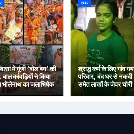
र
खबर
बासा में गूंजी ‘बोल बम’ की
श्राद्ध कर्म के लिए गांव गय
, बाल कांवड़ियों ने किया
परिवार, बंद घर से नकदी
ा भोलेनाथ का जलाभिषेक
समेत लाखों के जेवर चोरी