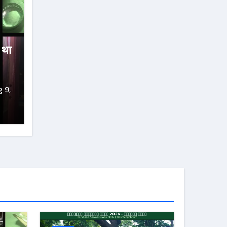
ा था
 9,