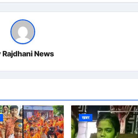
y
Rajdhani News
र
खबर