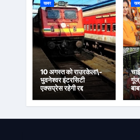
खबर
खब
10 अगस्त को राउरकेला\-
चाई
भुवनेश्वर इंटरसिटी
गूंज
एक्सप्रेस रहेगी रद्द
बाब