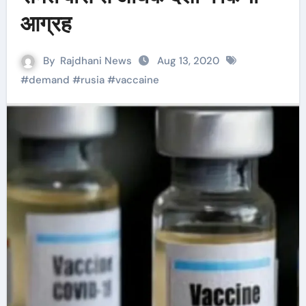
आग्रह
By
Rajdhani News
Aug 13, 2020
#
demand
#
rusia
#
vaccaine