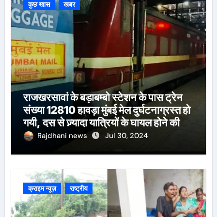
कुछ खास
खबर
राजखरसावां के बड़ाबम्बो स्टेशन के पास ट्रेन
संख्या 12810 हावड़ा मुंबई मेल दुर्घटनाग्रस्त हो
गयी, दस से ज़्यादा यात्रियों के घायल होने की
खबर।सरायकेला के वरीय पदाधिकारी
Rajdhani news
Jul 30, 2024
घटनास्थल पर पहुँचे।
क्राइम न्यूज़
राष्ट्रीय