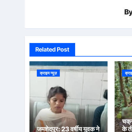
B
Related Post
क्राइम न्यूज़
क्रा
चक्
जमशेदपुर: 23 वर्षीय युवक ने
के त