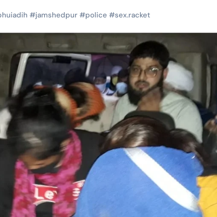
bhuiadih
#
jamshedpur
#
police
#
sex.racket