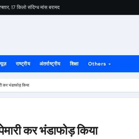
रफ्तार, 17 किलो संदिग्ध मांस बरामद
जांच शिविर, विशेषज्ञ चिकित्सकों ने दी परामर्श सेवा
जला उपवास, 10 अगस्त के विधानसभा मार्च में भी होंगे शामिल
िता में कोडरमा का शानदार प्रदर्शन 5 स्वर्ण सहित 10 पदक जीता
किया गिरफ्तार
्यूज़
राष्ट्रीय
अंतर्राष्ट्रीय
शिक्षा
Others
 आजीविका: नीरज कुमार हिंडालको सीएसआर ने खान क्षेत्रों में महिला समूहों के ब
 को पढ़ाएंगे भी
ारी कर भंडाफोड़ किया
गस्त को, नेताजी सुभाष चौक पर होगा प्रदर्शन
श्रा का समर्थन, छात्रों के बीच पहुंचकर बढ़ाया उत्साह
चियों का रेस्क्यू, धान रोपनी के लिए जा रही थीं राउरकेला
ापेमारी कर भंडाफोड़ किया