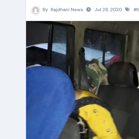
By
Rajdhani News
Jul 28, 2020
#