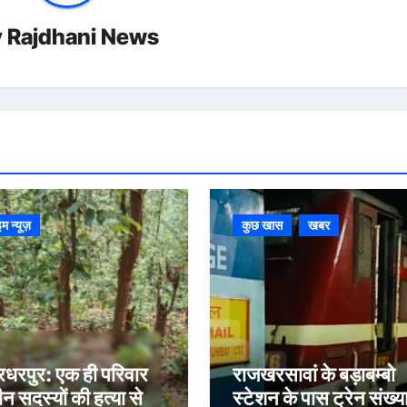
y
Rajdhani News
इम न्यूज़
कुछ खास
खबर
रधरपुर: एक ही परिवार
राजखरसावां के बड़ाबम्बो
ीन सदस्यों की हत्या से
स्टेशन के पास ट्रेन संख्या