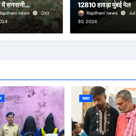
त्र में सनसनी…
12810 हावड़ा मुंबई मेल
दुर्घटनाग्रस्त हो गयी, दस
Rajdhani news
Oct
Rajdhani news
Jul
ज़्यादा यात्रियों के घायल ह
2024
30, 2024
की खबर।सरायकेला के
वरीय पदाधिकारी घटनास
पर पहुँचे।
र
खबर