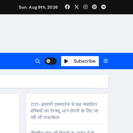
Sun. Aug 9th, 2026
Subscribe
ीच बांटे 560 क्विंटल बरसाती आलू बीज, 1,571 किसान होंगे लाभान्वित
टाटा-इतवारी एक्सप्रेस से छह नाबालिग
बच्चियों का रेस्क्यू, धान रोपनी के लिए जा
रही थीं राउरकेला