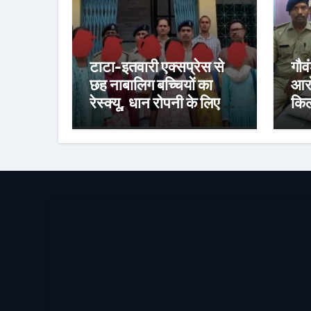
टाटा-इतवारी एक्सप्रेस से
गौव
छह नाबालिग बच्चियों का
आरो
रेस्क्यू, धान रोपनी के लिए जा
किल
रही थीं राउरकेला