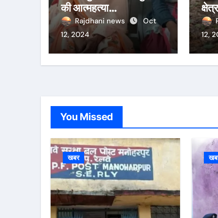
की आत्महत्या…
क्षे
Rajdhani news
Oct
12, 2024
12, 
You Missed
खबर
खब