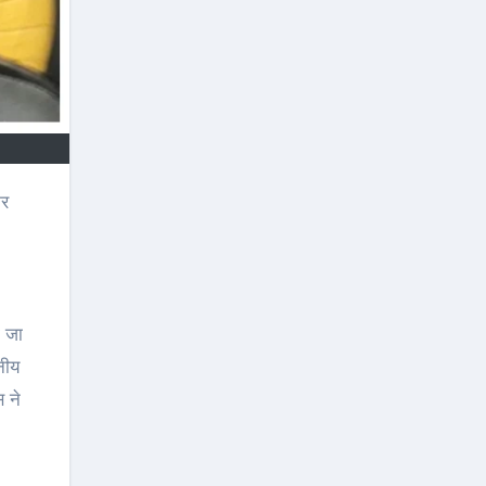
ा जा
नीय
 ने