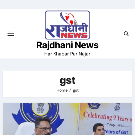
Skip
to
content
Rajdhani News
Har Khabar Par Najar
gst
Home
gst