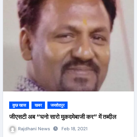
कुछ खास
खबर
जमशेदपुर
जीएसटी अब “घनो सारो मुकदमेबाजी कर” में तब्दील
Rajdhani News
Feb 18, 2021