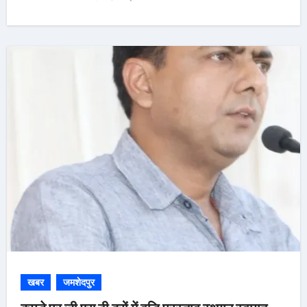
खबर
जमशेदपुर