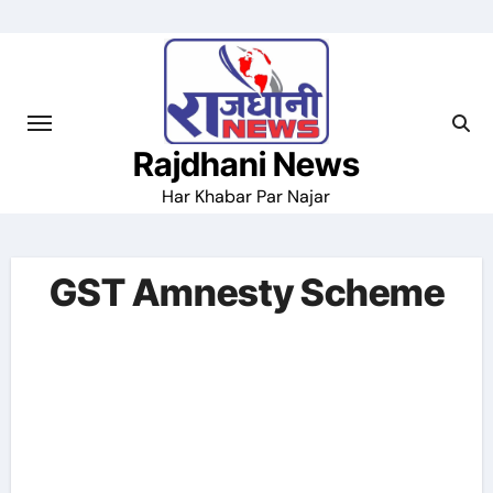
Skip
to
content
Rajdhani News
Har Khabar Par Najar
GST Amnesty Scheme