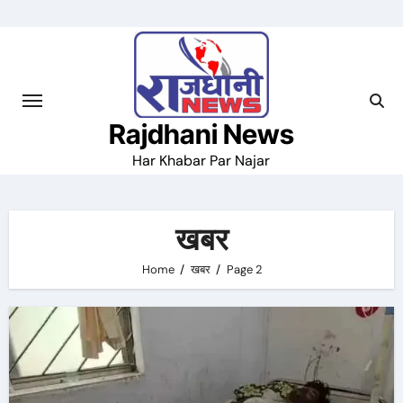
Skip
to
content
Rajdhani News
Har Khabar Par Najar
खबर
Home
खबर
Page 2