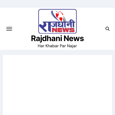
Skip
to
content
Rajdhani News
Har Khabar Par Najar