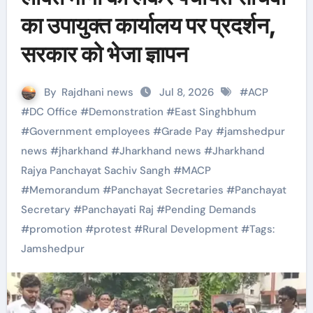
का उपायुक्त कार्यालय पर प्रदर्शन,
सरकार को भेजा ज्ञापन
By
Rajdhani news
Jul 8, 2026
#
ACP
#
DC Office
#
Demonstration
#
East Singhbhum
#
Government employees
#
Grade Pay
#
jamshedpur
news
#
jharkhand
#
Jharkhand news
#
Jharkhand
Rajya Panchayat Sachiv Sangh
#
MACP
#
Memorandum
#
Panchayat Secretaries
#
Panchayat
Secretary
#
Panchayati Raj
#
Pending Demands
#
promotion
#
protest
#
Rural Development
#
Tags:
Jamshedpur