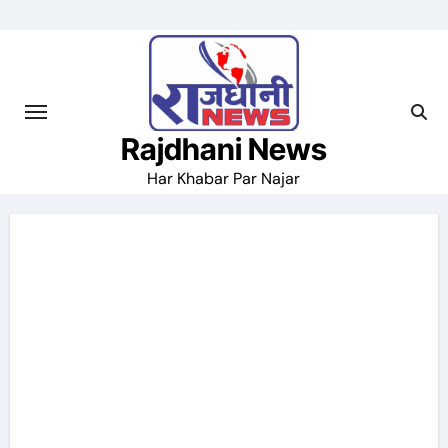
Skip
to
content
Rajdhani News
Har Khabar Par Najar