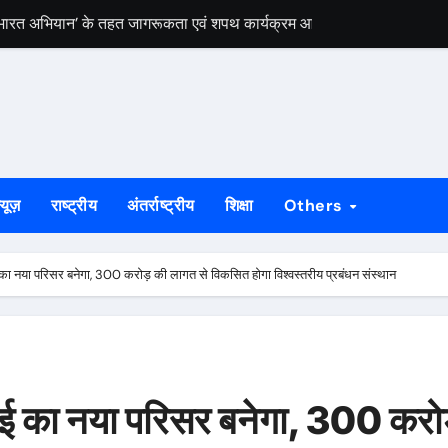
त भारत अभियान’ के तहत जागरूकता एवं शपथ कार्यक्रम आयोजित
 गिरफ्तार, लातेहार में एसीबी की बड़ी कार्रवाई
से छोटे बेटे आबान अहमद की मौत, भाई अली से मिलने जा रहा था
रप्रेन्योरशिप क्लब का शुभारंभ, छात्रों में नवाचार और उद्यमिता को मिलेगा बढ़ावा
ई सियासत, NDA ने CBI जांच की मांग को लेकर किया प्रदर्शन
्यूज़
राष्ट्रीय
अंतर्राष्ट्रीय
शिक्षा
Others
मला, एएसआई घायल, आरोपियों की तलाश में छापेमारी तेज
 में लगी गोली, अस्पताल में भर्ती
 नया परिसर बनेगा, 300 करोड़ की लागत से विकसित होगा विश्वस्तरीय प्रबंधन संस्थान
कान ढहा, मां के निधन के दो दिन बाद परिवार पर टूटा दुखों का पहाड़
भारतीय क्रांतिकारी चेतना के दो अमर हस्ताक्षर
कांड की वजह, पत्नी और सास की चाकू मारकर हत्या, आरोपी की तलाश जारी
 का नया परिसर बनेगा, 300 करो