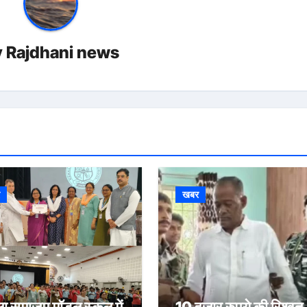
y
Rajdhani news
र
खबर
ा समाजम मॉडल स्कूल में
10 हजार रुपये की रिश्वत