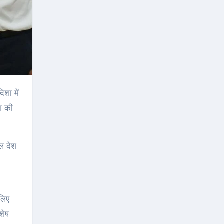
श की
ल देश
 लिए
िशेष