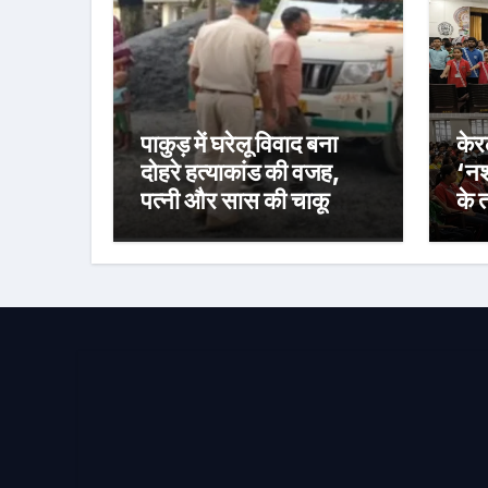
पाकुड़ में घरेलू विवाद बना
केर
दोहरे हत्याकांड की वजह,
‘नश
पत्नी और सास की चाकू
के 
मारकर हत्या, आरोपी की
कार
तलाश जारी