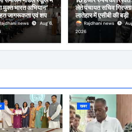
ा मुक्त भारत अभियान’
लेते पंचायत सचिव गिरफ्ता
तहत जागरूकता एवं शपथ
लातेहार में एसीबी की बड़ी
्यक्रम आयोजित
कार्रवाई
Rajdhani news
Aug 6,
Rajdhani news
Aug
6
2026
र
खबर