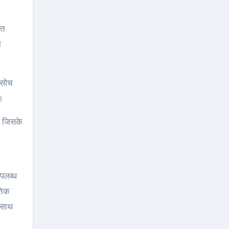
तत
ा
 सोच
।
, जिसके
पलब्ध
ैतिक
 साथ