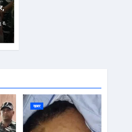
र,
 6,
खबर