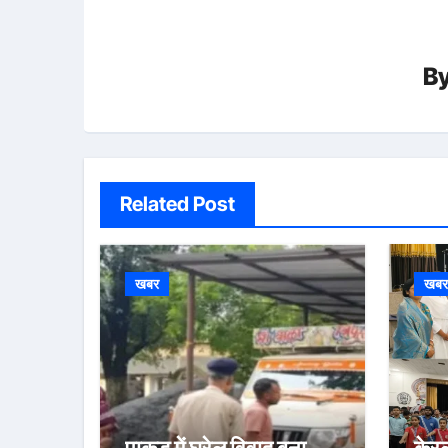
B
Related Post
खबर
खब
पाकुड़ में घरेलू विवाद बना
केरल