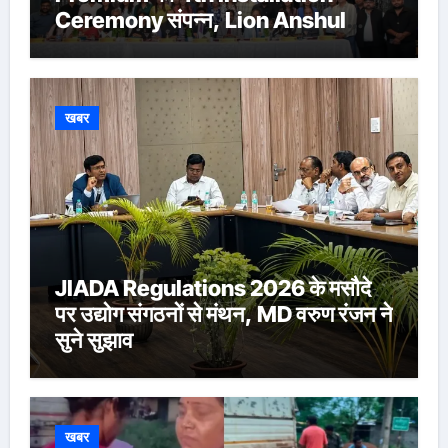
Ceremony संपन्न, Lion Anshul
Ringasia ने संभाला अध्यक्ष पद
खबर
JIADA Regulations 2026 के मसौदे
पर उद्योग संगठनों से मंथन, MD वरुण रंजन ने
सुने सुझाव
खबर