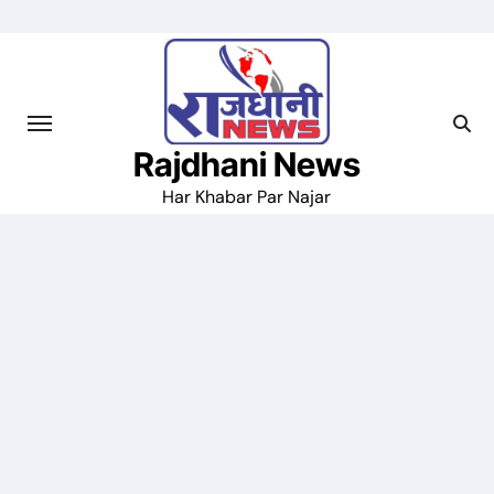
Skip
to
content
Rajdhani News
Har Khabar Par Najar