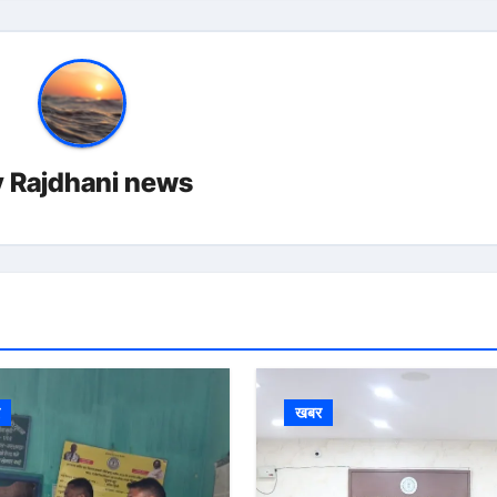
y
Rajdhani news
र
खबर