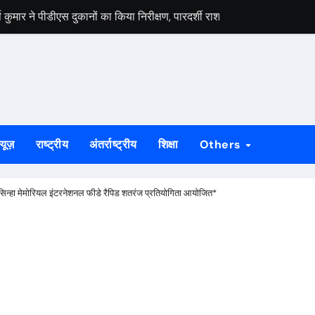
मार ने पीडीएस दुकानों का किया निरीक्षण, पारदर्शी राशन वितरण के दिए निर्देश
स वार्ता, 5 अगस्त से 4 सितंबर तक दर्ज होंगे दावा-आपत्ति
 अभियान को लेकर भाजपा जमशेदपुर महानगर की तैयारियां हुई तेज, 9 अगस्त को साकच
डल मिला यूआईएसएल के वरीय महाप्रबंधक से, ज्ञापन सौंपा कंपनी की टीम क्षेत्र क
बड़कुंवर गागराई ने पंचायत और बूथ संगठन मजबूत करने का किया आह्वान
्यूज़
राष्ट्रीय
अंतर्राष्ट्रीय
शिक्षा
Others
यान की जनजागरण बस को दिखाएंगे हरी झंडी, तैयारियां पूरी
न का मुद्दा, सांसद जोबा माझी ने पूर्ण संचालन की उठाई मांग
 सिन्हा मेमोरियल इंटरनेशनल फीडे रैपिड शतरंज प्रतियोगिता आयोजित*
रण अभियान की रणनीति तय, शक्ति केंद्र प्रभारियों की हुई नियुक्ति
क दलों के साथ बैठक, दावा-आपत्ति प्रक्रिया में सहयोग की अपील
ं होगा मुख्य आयोजन, गोइलकेरा में तैयारी बैठक संपन्न