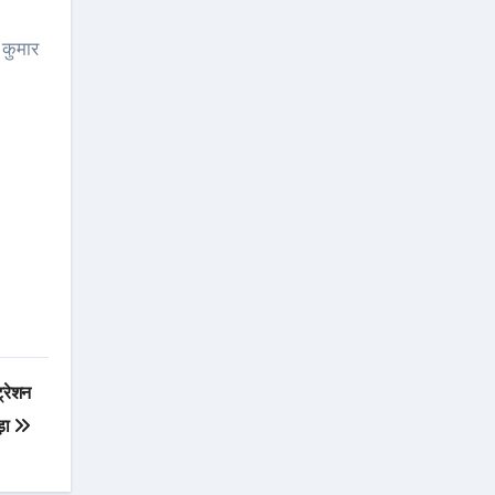
 कुमार
्रेशन
़ा