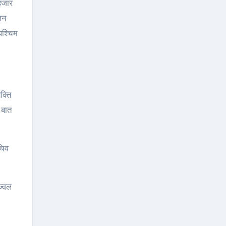
हजार
ान
पश्चिम
क्ति
 बात
चिव
ज्वल