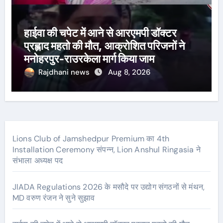
हाईवा की चपेट में आने से आरएमपी डॉक्टर
प्रह्लाद महतो की मौत, आक्रोशित परिजनों ने
मनोहरपुर-राउरकेला मार्ग किया जाम
Rajdhani news
Aug 8, 2026
Lions Club of Jamshedpur Premium का 4th
Installation Ceremony संपन्न, Lion Anshul Ringasia ने
संभाला अध्यक्ष पद
JIADA Regulations 2026 के मसौदे पर उद्योग संगठनों से मंथन,
MD वरुण रंजन ने सुने सुझाव