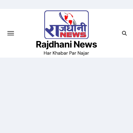
Skip
to
content
Rajdhani News
Har Khabar Par Najar