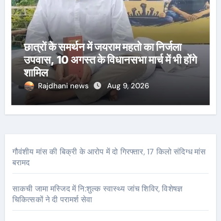
छात्रों के समर्थन में जयराम महतो का निर्जला
उपवास, 10 अगस्त के विधानसभा मार्च में भी होंगे
शामिल
Rajdhani news
Aug 9, 2026
गौवंशीय मांस की बिक्री के आरोप में दो गिरफ्तार, 17 किलो संदिग्ध मांस
बरामद
साकची जामा मस्जिद में नि:शुल्क स्वास्थ्य जांच शिविर, विशेषज्ञ
चिकित्सकों ने दी परामर्श सेवा