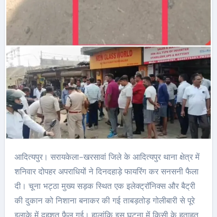
आदित्यपुर। सरायकेला-खरसावां जिले के आदित्यपुर थाना क्षेत्र में
शनिवार दोपहर अपराधियों ने दिनदहाड़े फायरिंग कर सनसनी फैला
दी। चूना भट्ठा मुख्य सड़क स्थित एक इलेक्ट्रॉनिक्स और बैट्री
की दुकान को निशाना बनाकर की गई ताबड़तोड़ गोलीबारी से पूरे
इलाके में दहशत फैल गई। हालांकि इस घटना में किसी के हताहत