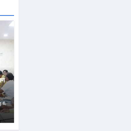
्षण
्ज
 6,