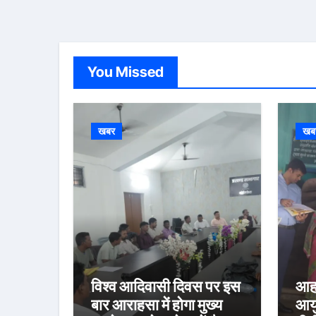
You Missed
खबर
खब
विश्व आदिवासी दिवस पर इस
आहा
बार आराहसा में होगा मुख्य
आयु