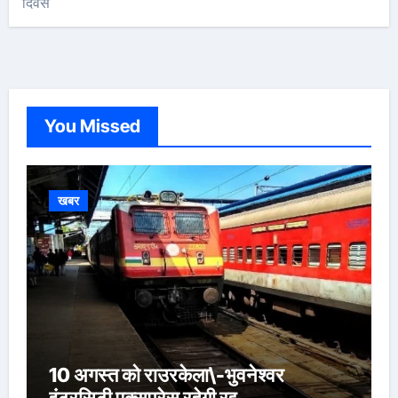
दिवस
You Missed
खबर
10 अगस्त को राउरकेला\-भुवनेश्वर
इंटरसिटी एक्सप्रेस रहेगी रद्द