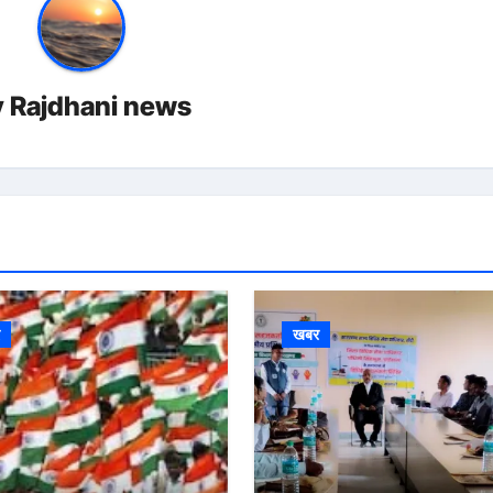
y
Rajdhani news
र
खबर