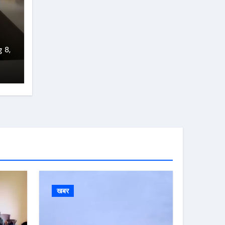
 8,
खबर