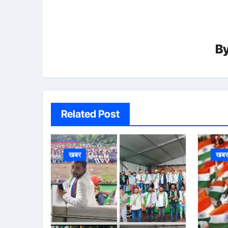
B
Related Post
खबर
खब