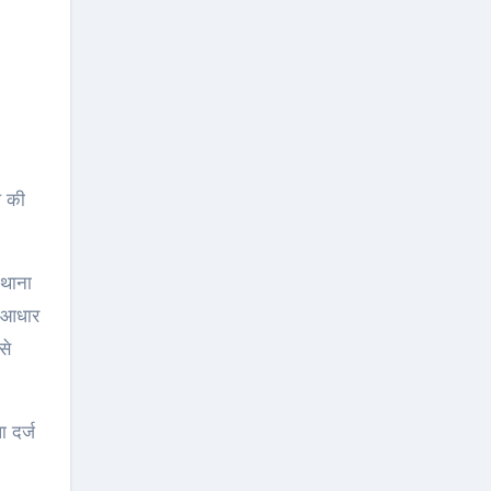
 थाना
े आधार
से
 दर्ज