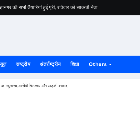
हानगर की सभी तैयारियां हुई पूरी, रविवार को साकची नेताजी सुभाष मैदान से निकले
र विधिक जागरूकता कार्यक्रम
िवासी दिवस, 25 हजार से अधिक लोगों के जुटने की संभावना
िवस पर आदिवासी संस्कृति और परंपरा पर चर्चा
ुमो का सरकार पर हमला, नितिश कुशवाहा ने कहा- युवाओं के भविष्य से खिलवाड़ बर्दा
्यूज़
राष्ट्रीय
अंतर्राष्ट्रीय
शिक्षा
Others
े पुलिस टीम को पांच घंटे घेरे रखा
पीएफ ने विद्यार्थियों को कराया राष्ट्रभक्ति से रूबरू
 का खुलासा, आरोपी गिरफ्तार और लड़की बरामद
िस की कार्रवाई, 2700 टिकट के साथ कारोबारी गिरफ्तार
 और उपचार की जानकारी, डॉ. डुमरेंद्र राजन बने नोडल ऑफिसर
बनाने का संकल्प, आजसू युवा अधिवेशन के समापन पर सुदेश महतो ने सरकार को घे