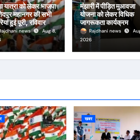
गा यात्रा को लेकर भाजपा
मंझारी में पीड़ित मुआवजा
ेदपुर महानगर की सभी
योजना को लेकर विधिक
रियां हुई पूरी, रविवार को
जागरूकता कार्यक्रम
ी नेताजी सुभाष मैदान
Rajdhani news
Aug 8,
Rajdhani news
Aug
िकलेगी विशाल तिरंगा
6
2026
रा
र
खबर