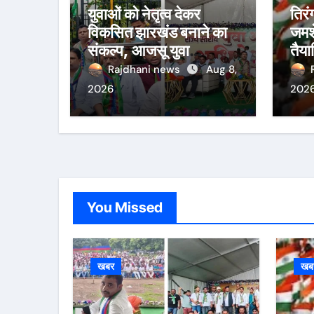
युवाओं को नेतृत्व देकर
तिरं
विकसित झारखंड बनाने का
जमश
संकल्प, आजसू युवा
तैया
अधिवेशन के समापन पर
साकच
Rajdhani news
Aug 8,
सुदेश महतो ने सरकार को
से न
2026
202
घेरा
यात्
You Missed
खबर
खब