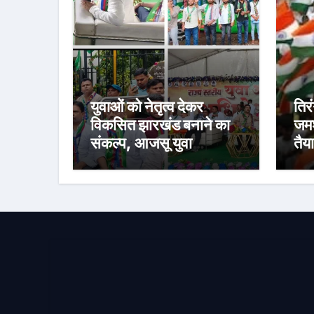
युवाओं को नेतृत्व देकर
तिर
विकसित झारखंड बनाने का
जमश
संकल्प, आजसू युवा
तैया
अधिवेशन के समापन पर
साक
सुदेश महतो ने सरकार को
से 
घेरा
यात