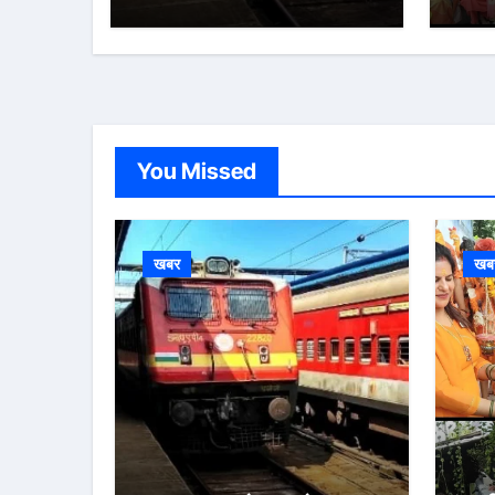
You Missed
खबर
खब