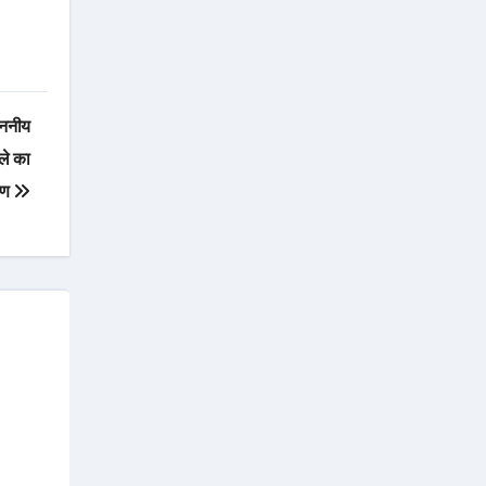
ाननीय
ेले का
मण