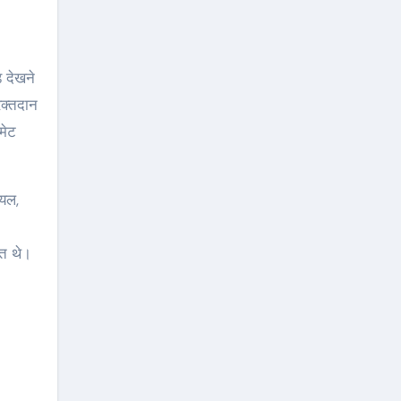
़ देखने
रक्तदान
लमेट
ोयल,
ित थे।