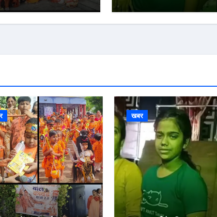
र
खबर