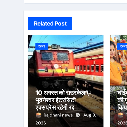
Related Post
खबर
खब
10 अगस्त को राउरकेला\-
चाईब
भुवनेश्वर इंटरसिटी
की ग
एक्सप्रेस रहेगी रद्द
किया
जला
Rajdhani news
Aug 9,
2026
202