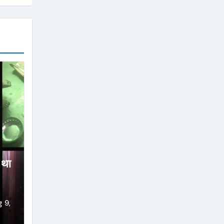
ा था
 9,