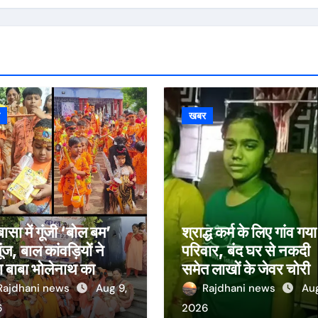
र
खबर
ासा में गूंजी ‘बोल बम’
श्राद्ध कर्म के लिए गांव गय
ूंज, बाल कांवड़ियों ने
परिवार, बंद घर से नकदी
 बाबा भोलेनाथ का
समेत लाखों के जेवर चोरी
भिषेक
Rajdhani news
Aug 9,
Rajdhani news
Aug
6
2026