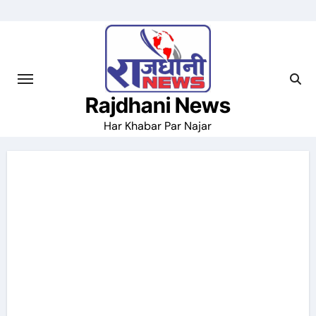
Skip
to
content
Rajdhani News
Har Khabar Par Najar