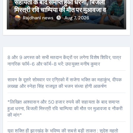
सहायता के बाद समाप्त हुआ धरना, बिजली
मिस्त्री रवि चाम्पिया की मौत पर मुआवजा व
नौकरी की मांग*
Rajdhani news
Aug 7, 2026
8 और 9 अगस्त को सभी मतदान केंद्रों पर लगेगा विशेष शिविर, पात्र
नागरिक फॉर्म-6 और फॉर्म-8 भरें: उपायुक्त मनीष कुमार
सावन के दूसरे सोमवार पर एग्रिको में सजेगा भक्ति का महाकुंभ, दीपक
लख्खा और स्नेहा सिंह राजपूत की भजन संध्या होगी आकर्षण
*लिखित आश्वासन और 50 हजार रुपये की सहायता के बाद समाप्त
हुआ धरना, बिजली मिस्त्री रवि चाम्पिया की मौत पर मुआवजा व नौकरी
की मांग*
युवा शक्ति ही झारखंड के भविष्य की सबसे बड़ी ताकत : सुदेश महतो