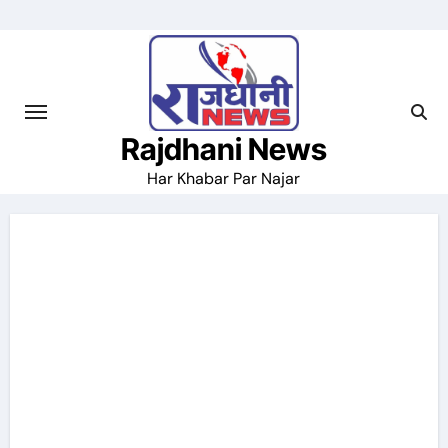
Skip
to
content
Rajdhani News
Har Khabar Par Najar