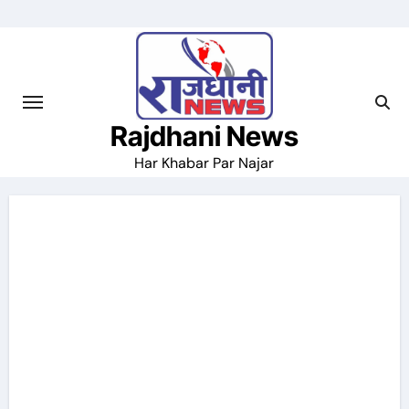
Skip
to
content
Rajdhani News
Har Khabar Par Najar