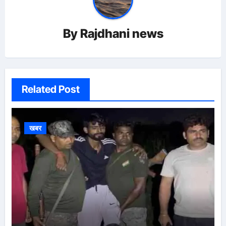
By
Rajdhani news
Related Post
खबर