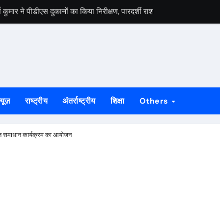
स वार्ता, 5 अगस्त से 4 सितंबर तक दर्ज होंगे दावा-आपत्ति
 अभियान को लेकर भाजपा जमशेदपुर महानगर की तैयारियां हुई तेज, 9 अगस्त को साकच
डल मिला यूआईएसएल के वरीय महाप्रबंधक से, ज्ञापन सौंपा कंपनी की टीम क्षेत्र क
बड़कुंवर गागराई ने पंचायत और बूथ संगठन मजबूत करने का किया आह्वान
यान की जनजागरण बस को दिखाएंगे हरी झंडी, तैयारियां पूरी
्यूज़
राष्ट्रीय
अंतर्राष्ट्रीय
शिक्षा
Others
न का मुद्दा, सांसद जोबा माझी ने पूर्ण संचालन की उठाई मांग
रण अभियान की रणनीति तय, शक्ति केंद्र प्रभारियों की हुई नियुक्ति
यत समाधान कार्यक्रम का आयोजन
क दलों के साथ बैठक, दावा-आपत्ति प्रक्रिया में सहयोग की अपील
ं होगा मुख्य आयोजन, गोइलकेरा में तैयारी बैठक संपन्न