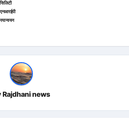
फैसिलिटी
ता एनआरईपी
रियान्वयन
y
Rajdhani news