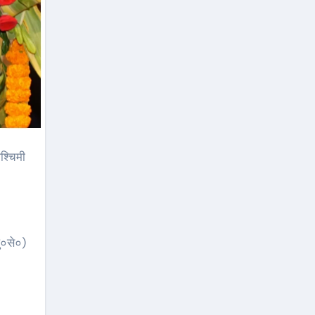
ु०से०)