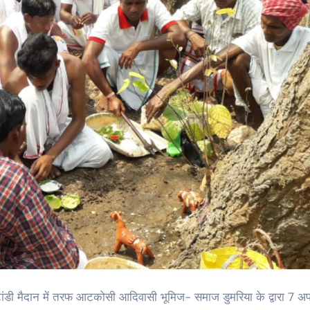
याटांडी मैदान में तरफ आटकोसी आदिवासी भूमिज- समाज डुमरिया के द्वारा 7 अप