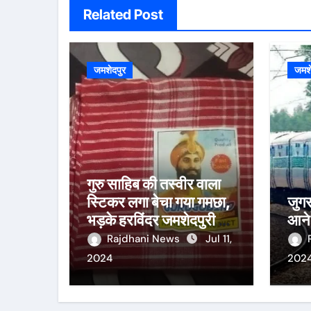
Related Post
जमशेदपुर
जमशे
गुरु साहिब की तस्वीर वाला
स्टिकर लगा बेचा गया गमछा,
जुगस
भड़के हरविंदर जमशेदपुरी ने
आने 
सौंपा सीजीपीसी को ज्ञापन
Rajdhani News
Jul 11,
2024
202