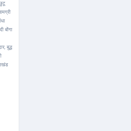
ुटू
ामग्री
ंधा
ी बोंगा
, बुद्ध
ी
्रखंड