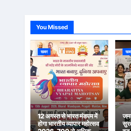
You Missed
खबर
खब
12 अगस्त से भारत मंडपम में
जमशे
होगा भारतीय व्यापार महोत्सव
सुर