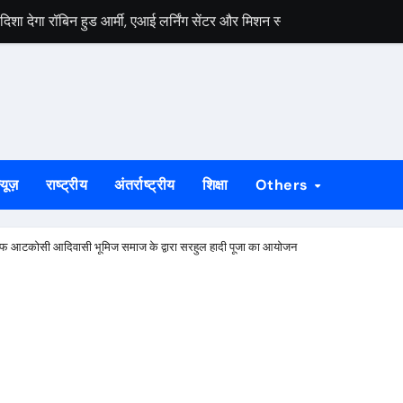
य व्यापार महोत्सव 2026, 700 से अधिक स्टॉल होंगे शामिल
े साथ जिम्मेदारी भी बढ़ती है, युवा बनें जॉब क्रिएटर
टम की पोल, डीसी कार्यालय से लेकर साकची-मानगो पुल तक जलजमाव से जनजीवन 
ं पर घमासान, बाबूलाल ने CBI जांच की मांग उठाई
 के तहत विद्यार्थियों ने जाना वैज्ञानिक अनुसंधान का संसार
्यूज़
राष्ट्रीय
अंतर्राष्ट्रीय
शिक्षा
Others
 की मांग, तेली साहू महासंगठन ने उपायुक्त कार्यालय पर किया प्रदर्शन
ाल संतोष गंगवार: हस्तकरघा भारत की संस्कृति, आत्मनिर्भरता और स्वाभिमान का प्
ें तरफ आटकोसी आदिवासी भूमिज समाज के द्वारा सरहुल हादी पूजा का आयोजन
मर लगने से बहाल हुई बिजली, ग्रामीणों ने जताई खुशी
य व्यापार महोत्सव 2026, 700 से अधिक स्टॉल होंगे शामिल