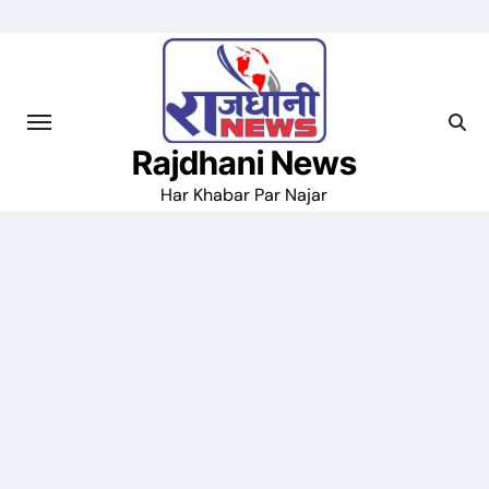
Skip
to
content
Rajdhani News
Har Khabar Par Najar