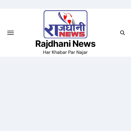
Skip
to
content
Rajdhani News
Har Khabar Par Najar