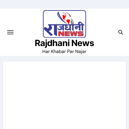
Skip
to
content
Rajdhani News
Har Khabar Par Najar