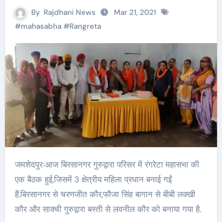
By
Rajdhani News
Mar 21, 2021
#
mahasabha
#
Rangreta
जमशेदपुरःआज बिरसानगर गुरुद्वारा परिसर में रंगरेटा महासभा की
एक बैठक हुई,जिसमें 3 क्षेत्रीय महिला प्रधान बनाई गईं
हैं.बिरसानगर से चरणजीत कौर,फौजा सिंह बागान से बीबी लक्खी
कौर और साक्ची गुरुद्वारा बस्ती से लवनील कौर को बनाया गया है.