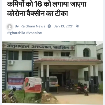
कर्मियाें काे 16 को लगाया जाएगा
कोरोना वैक्सीन का टीका
By
Rajdhani News
Jan 13, 2021
#
ghatshila
#
vaccine