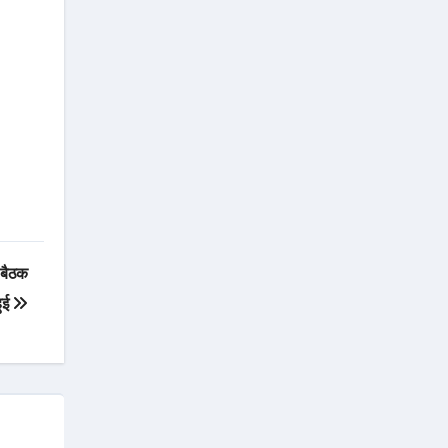
 बैठक
हुई