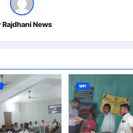
y
Rajdhani News
र
खबर