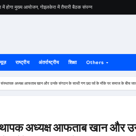
ं होगा मुख्य आयोजन, गोइलकेरा में तैयारी बैठक संपन्न
मार ने पीडीएस दुकानों का किया निरीक्षण, पारदर्शी राशन वितरण के दिए निर्देश
स वार्ता, 5 अगस्त से 4 सितंबर तक दर्ज होंगे दावा-आपत्ति
 अभियान को लेकर भाजपा जमशेदपुर महानगर की तैयारियां हुई तेज, 9 अगस्त को साकच
डल मिला यूआईएसएल के वरीय महाप्रबंधक से, ज्ञापन सौंपा कंपनी की टीम क्षेत्र क
्यूज़
राष्ट्रीय
अंतर्राष्ट्रीय
शिक्षा
Others
बड़कुंवर गागराई ने पंचायत और बूथ संगठन मजबूत करने का किया आह्वान
यान की जनजागरण बस को दिखाएंगे हरी झंडी, तैयारियां पूरी
के संस्थापक अध्यक्ष आफताब खान और उनके संगठन के साथी गण छठ पर्व के मौके पर समाज के बीच 
न का मुद्दा, सांसद जोबा माझी ने पूर्ण संचालन की उठाई मांग
रण अभियान की रणनीति तय, शक्ति केंद्र प्रभारियों की हुई नियुक्ति
और बाली की झपटमारी, विरोध पर गला दबाने का प्रयास**
ंस्थापक अध्यक्ष आफताब खान और उ