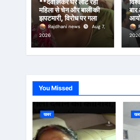
**दवा लेकर घर लौट रही
विश
महिला से चेन और बाली की
बार 
झपटमारी, विरोध पर गला
आयोज
दबाने का प्रयास**
बैठक
Rajdhani news
Aug 7,
2026
202
You Missed
खबर
खब