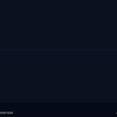
eansar
.