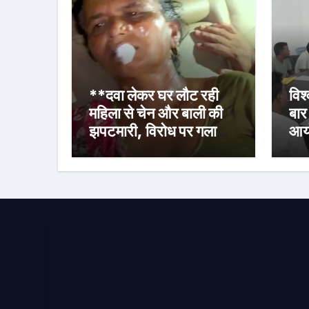
**दवा लेकर घर लौट रही
विश
महिला से चेन और बाली की
बार
झपटमारी, विरोध पर गला
आयो
दबाने का प्रयास**
बैठ