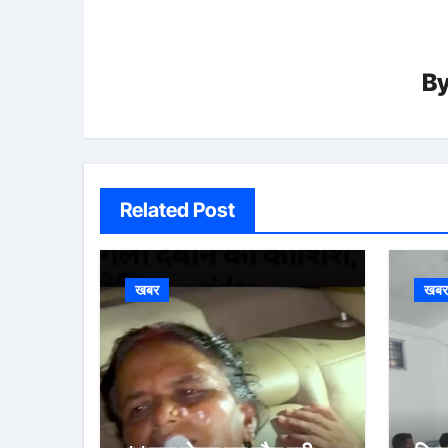
B
Related Post
खबर
खब