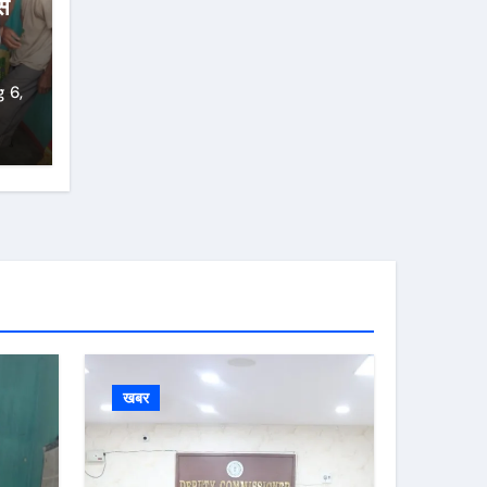
स
 6,
खबर