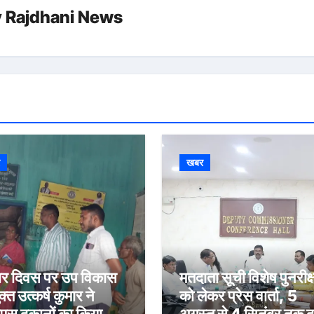
y
Rajdhani News
र
खबर
र दिवस पर उप विकास
मतदाता सूची विशेष पुनरीक
्त उत्कर्ष कुमार ने
को लेकर प्रेस वार्ता, 5