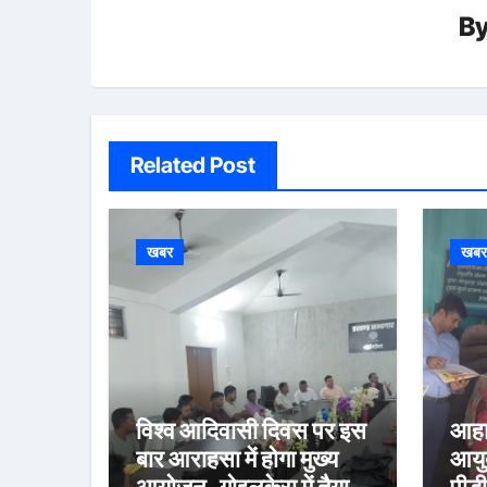
B
Related Post
खबर
खब
विश्व आदिवासी दिवस पर इस
आहा
बार आराहसा में होगा मुख्य
आयुक