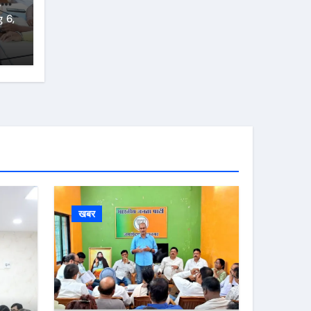
्ज
 6,
खबर