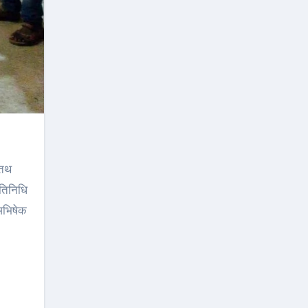
तिथ
रतिनिधि
,अभिषेक