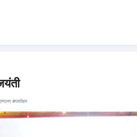
जयंती
एमएलए
#
लातेहार