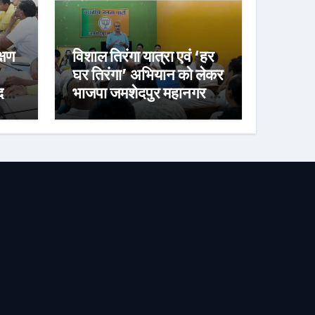
्षण
विशाल तिरंगा यात्रा एवं ‘हर
घर तिरंगा’ अभियान को लेकर
र्ज
भाजपा जमशेदपुर महानगर की
तैयारियां हुई तेज, 9 अगस्त
को साकची नेताजी सुभाष
मैदान से निकलेगी विशाल
तिरंगा यात्रा