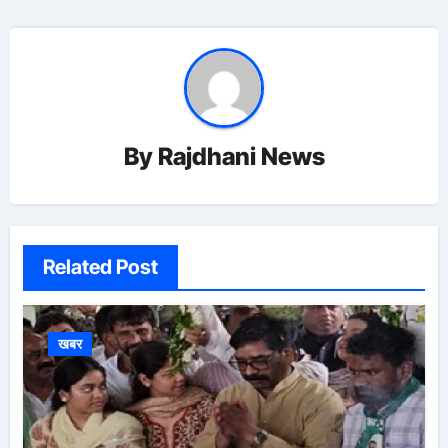
By
Rajdhani News
Related Post
खबर