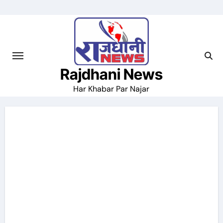
Skip
to
content
Rajdhani News
Har Khabar Par Najar