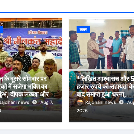
र
खबर
 के दूसरे सोमवार पर
*लिखित आश्वासन और 
िको में सजेगा भक्ति का
हजार रुपये की सहायता के
कुंभ, दीपक लख्खा और
बाद समाप्त हुआ धरना,
हा सिंह राजपूत की भजन
बिजली मिस्त्री रवि चाम्पि
Rajdhani news
Aug 7,
Rajdhani news
Aug
या होगी आकर्षण
की मौत पर मुआवजा व नौ
6
2026
की मांग*