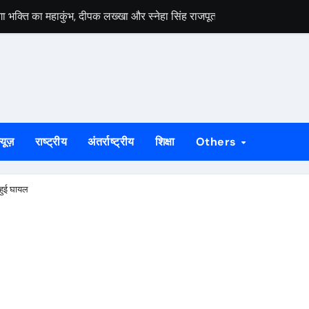
ेगा भक्ति का महाकुंभ, दीपक लख्खा और स्नेहा सिंह राजपूत की भजन संध्या होगी आ
हायता के बाद समाप्त हुआ धरना, बिजली मिस्त्री रवि चाम्पिया की मौत पर मुआ
 बड़ी ताकत : सुदेश महतो
निकलेगा 1000 कांवरियों का भव्य जत्था, शिव परिवार की झांकी और सांस्कृतिक का
के भीतर बैठे अनिल महतो की मौत, गांव में मातम
्यूज़
राष्ट्रीय
अंतर्राष्ट्रीय
शिक्षा
Others
े जीर्णोद्धार और स्मारक निर्माण की मांग तेज
्राओं को विधायक सोनाराम सिंकु ने भेंट किए मॉडल नगाड़ा
 हुई घायल
ी बड़ी उपलब्धि, 2024 तक के सभी मामलों का निस्तारण
55 योग प्रतिभागी, 8 और 9 अगस्त को होगी राज्य स्तरीय योग प्रतियोगिता
लगेगा विशेष शिविर, पात्र नागरिक फॉर्म-6 और फॉर्म-8 भरें: उपायुक्त मनीष कुमा