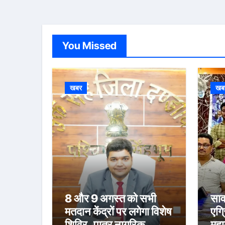
You Missed
खबर
खब
8 और 9 अगस्त को सभी
साव
मतदान केंद्रों पर लगेगा विशेष
एग्
शिविर, पात्र नागरिक
महा