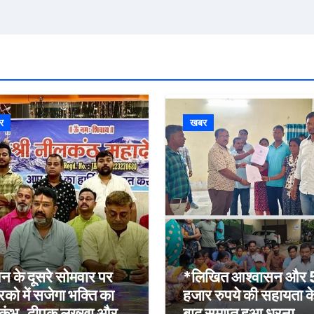
र
खबर
न के दूसरे सोमवार पर
*लिखित आश्वासन और
रिको में सजेगा भक्ति का
हजार रुपये की सहायता क
कुंभ, दीपक लख्खा और
बाद समाप्त हुआ धरना,