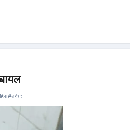
 घायल
हिला
#
लातेहार