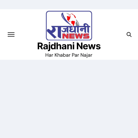
Skip
to
content
Rajdhani News
Har Khabar Par Najar