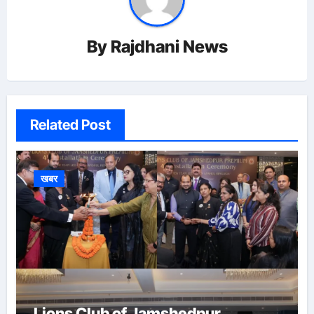
By
Rajdhani News
Related Post
खबर
Lions Club of Jamshedpur