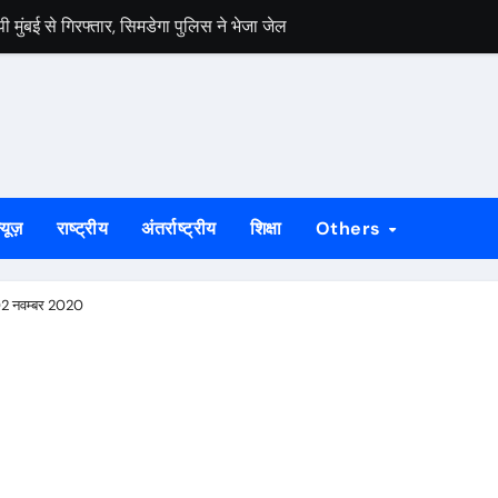
ी मुंबई से गिरफ्तार, सिमडेगा पुलिस ने भेजा जेल
ा, दो शातिर अपराधी गिरफ्तार, बाइक व चेन बरामद
थ खड़े रहेंगे : दुलाल भुईयां
वाज, ईपीएफ और सेवानिवृत्ति लाभ की मांग को लेकर विधायकों को सौंपा ज्ञापन
ले में बड़ा फैसला, तरुण तेजपाल को 10 साल का कठोर कारावास
्यूज़
राष्ट्रीय
अंतर्राष्ट्रीय
शिक्षा
Others
82 वर्षीय बुजुर्ग को लौटाए गए सात लाख रुपये
02 नवम्बर 2020