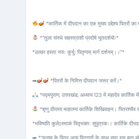
*कार्तिक में दीपदान का एक मुख्य उद्देश्य पितरों का
*”तुला संस्थे सहस्त्राशौ प्रदोषे भूतदर्शयोः*
*उल्का हस्ता नराः कुर्युः पितृणाम् मार्ग दर्शनम्।।”*
➡
*पितरों के निमित्त दीपदान जरूर करें।*
*पद्मपुराण, उत्तरखंड, अध्याय 123 में महादेव कार्तिक में
*शृणु दीपस्य माहात्म्यं कार्तिके शिखिवाहन। पितरश्चैव वा
*भविष्यति कुलेऽस्माकं पितृभक्तः सुपुत्रकः। कार्तिके दी
➡ *“मनुष्य के पितर अन्य पितृगणों के साथ सदा इस बात की अ