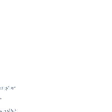
ात तृतीया*
ी*
्चात परिघ*