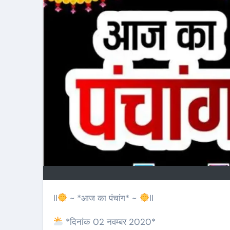
ll
~ *आज का पंचांग* ~
ll
*दिनांक 02 नवम्बर 2020*