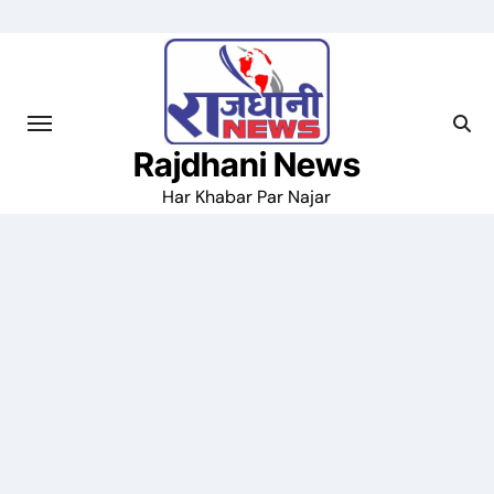
Skip
to
content
Rajdhani News
Har Khabar Par Najar